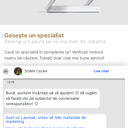
Gasește un specialist
Ranking-ul îi adună pe cei mai buni din industrie
Cauți un specialist in apropierea ta? Verificați motorul
nostru de căutare. Folosiți doar cele mai bune servicii!
ȘOIMII Cazării
Live chat
Căutare
12:19
Bună, suntem încântați să vă ajutăm! 🙂 Vă rugăm
să faceți clic pe subiectul de conversație
corespunzător! 🙂
Sunt un Laureat, vreau să ridic materiale de
Organizator Ranking
Plebiscyt
Contact
marketing
BRIGHT SOLUTIONS BR SRL
Câștigătorii
Contact
Aleea Timisul De Sus 2 Bl. A30
Lista Tuturor