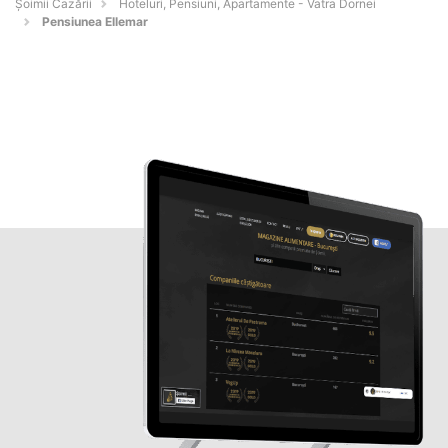
Șoimii Cazării
Hoteluri, Pensiuni, Apartamente - Vatra Dornei
Pensiunea Ellemar