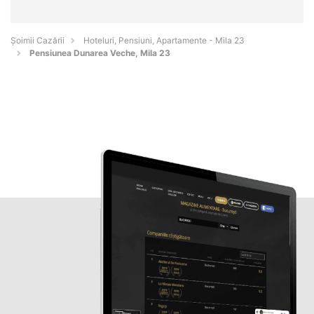
Șoimii Cazării
Hoteluri, Pensiuni, Apartamente - Mila 23
Pensiunea Dunarea Veche, Mila 23