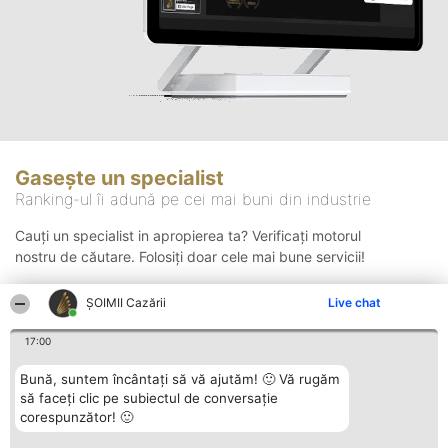
Gasește un specialist
Ranking-ul îi adună pe cei mai buni din industrie
Cauți un specialist in apropierea ta? Verificați motorul
nostru de căutare. Folosiți doar cele mai bune servicii!
ȘOIMII Cazării
Live chat
Căutare
17:00
Bună, suntem încântați să vă ajutăm! 🙂 Vă rugăm
să faceți clic pe subiectul de conversație
corespunzător! 🙂