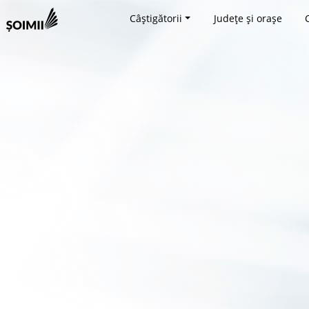
Câștigătorii
Județe și orașe