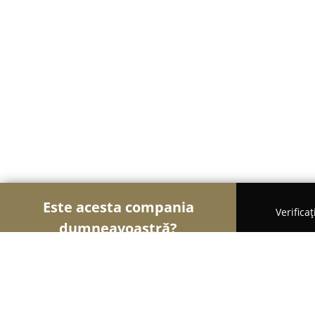
Este acesta compania
Verifica
dumneavoastră?
Șoimii Cazării
Hoteluri, Pensiuni, Apartamente -