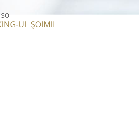
iso
ING-UL ȘOIMII