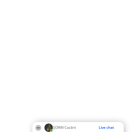
ȘOIMII Cazării
Live chat