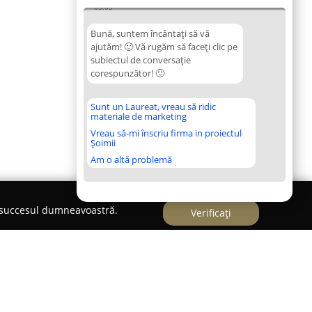
05:03
Bună, suntem încântați să vă
ajutăm! 🙂 Vă rugăm să faceți clic pe
subiectul de conversație
corespunzător! 🙂
Sunt un Laureat, vreau să ridic
materiale de marketing
Vreau să-mi înscriu firma in proiectul
Șoimii
Am o altă problemă
e succesul dumneavoastră.
Verificați