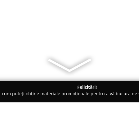
Felicitări!
ți cum puteți obține materiale promoționale pentru a vă bucura d
 Orăştioara de Sus
Pensiunea Cotiso