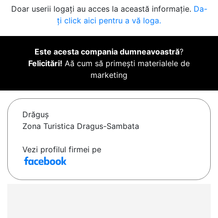
Doar userii logați au acces la această informație.
Da-
ți click aici pentru a vă loga.
Este acesta compania dumneavoastră
?
Felicitări!
Aă cum să primești materialele de
marketing
Drăguş
Zona Turistica Dragus-Sambata
Vezi profilul firmei pe