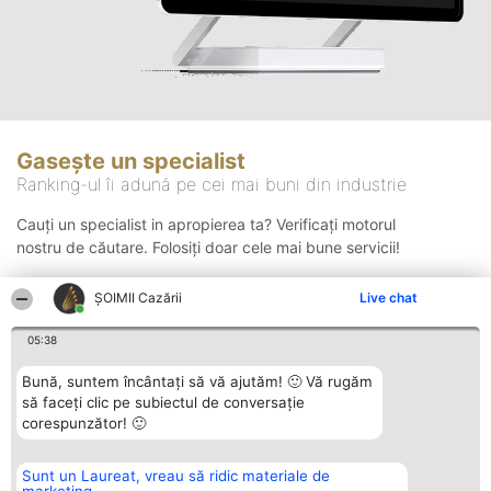
Gasește un specialist
Ranking-ul îi adună pe cei mai buni din industrie
Cauți un specialist in apropierea ta? Verificați motorul
nostru de căutare. Folosiți doar cele mai bune servicii!
ȘOIMII Cazării
Live chat
Căutare
05:38
Bună, suntem încântați să vă ajutăm! 🙂 Vă rugăm
să faceți clic pe subiectul de conversație
corespunzător! 🙂
Sunt un Laureat, vreau să ridic materiale de
Organizator Ranking
Plebiscyt
Contact