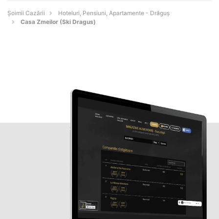
Șoimii Cazării
Hoteluri, Pensiuni, Apartamente - Drăguş
Casa Zmeilor (Ski Dragus)