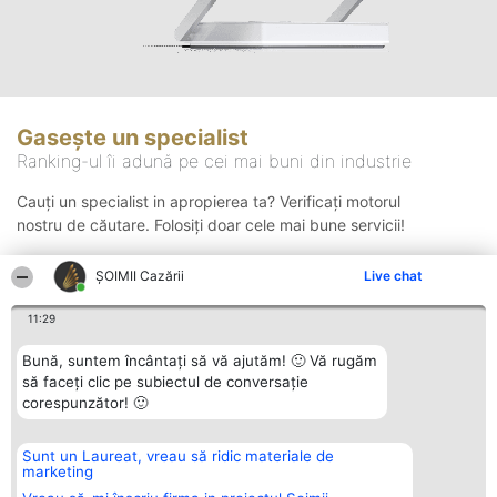
Gasește un specialist
Ranking-ul îi adună pe cei mai buni din industrie
Cauți un specialist in apropierea ta? Verificați motorul
nostru de căutare. Folosiți doar cele mai bune servicii!
ȘOIMII Cazării
Live chat
Căutare
11:29
Bună, suntem încântați să vă ajutăm! 🙂 Vă rugăm
să faceți clic pe subiectul de conversație
corespunzător! 🙂
Sunt un Laureat, vreau să ridic materiale de
Organizator Ranking
Plebiscyt
Contact
marketing
BRIGHT SOLUTIONS BR SRL
Câștigătorii
Contact
Aleea Timisul De Sus 2 Bl. A30
Lista Tuturor