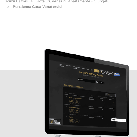
Șoimii Cazării
Hoteluri, Pensiuni, Apartamente - Ciungetu
Pensiunea Casa Vanatorului