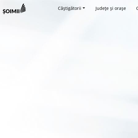
Câștigătorii
Județe și orașe