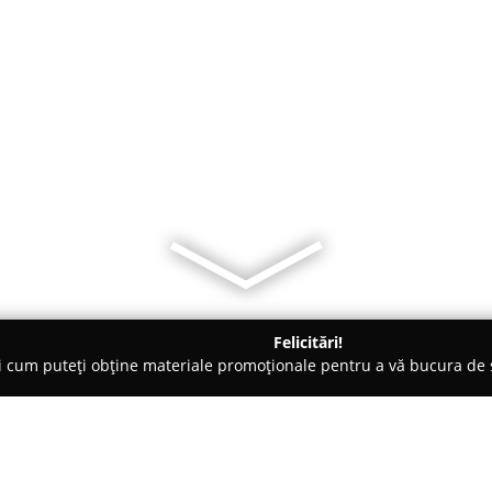
Felicitări!
ți cum puteți obține materiale promoționale pentru a vă bucura d
Ploieşti
Pensiunea Casa Simoni