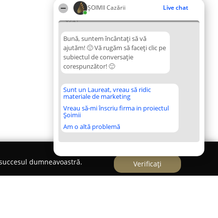
ȘOIMII Cazării
Live chat
09:21
Bună, suntem încântați să vă
ajutăm! 🙂 Vă rugăm să faceți clic pe
subiectul de conversație
corespunzător! 🙂
Sunt un Laureat, vreau să ridic
materiale de marketing
Vreau să-mi înscriu firma in proiectul
Șoimii
Am o altă problemă
e succesul dumneavoastră.
Verificați