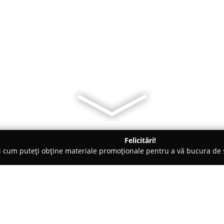
Felicitări!
ți cum puteți obține materiale promoționale pentru a vă bucura d
 Sovata
Pensiunea Casa Diana Sovata