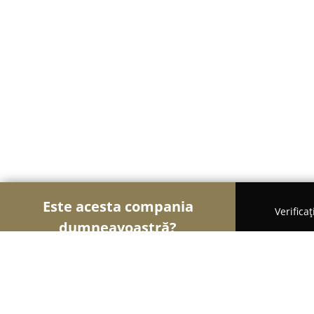
Este acesta compania
Verifica
dumneavoastră?
Șoimii Cazării
Hoteluri, Pensiuni, Apartamente -