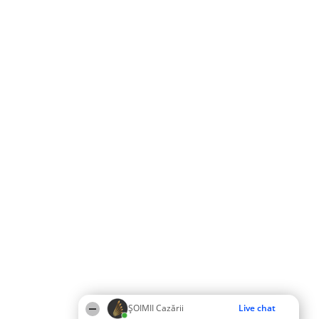
ȘOIMII Cazării
Live chat