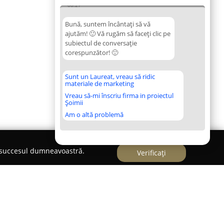
08:27
Bună, suntem încântați să vă
ajutăm! 🙂 Vă rugăm să faceți clic pe
subiectul de conversație
corespunzător! 🙂
Sunt un Laureat, vreau să ridic
materiale de marketing
Vreau să-mi înscriu firma in proiectul
Șoimii
Am o altă problemă
e succesul dumneavoastră.
Verificați