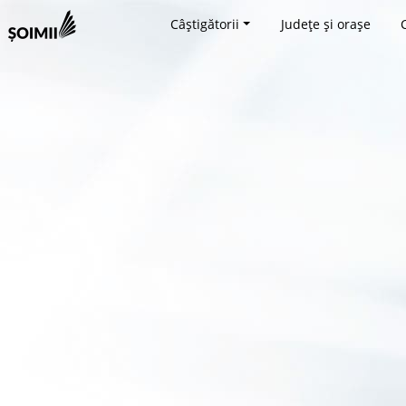
Câștigătorii
Județe și orașe