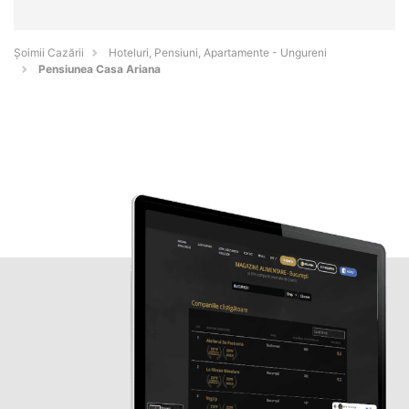
Șoimii Cazării
Hoteluri, Pensiuni, Apartamente - Ungureni
Pensiunea Casa Ariana