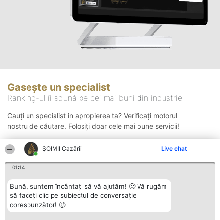
Gasește un specialist
Ranking-ul îi adună pe cei mai buni din industrie
Cauți un specialist in apropierea ta? Verificați motorul
nostru de căutare. Folosiți doar cele mai bune servicii!
ȘOIMII Cazării
Live chat
Căutare
01:14
Bună, suntem încântați să vă ajutăm! 🙂 Vă rugăm
să faceți clic pe subiectul de conversație
corespunzător! 🙂