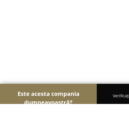
Este acesta compania
Verifica
dumneavoastră?
Șoimii Cazării
Hoteluri, Pensiuni, Apartamente 