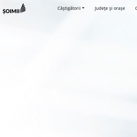
Câștigătorii
Județe și orașe