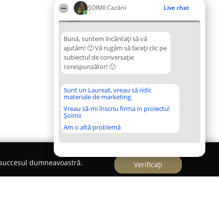
ȘOIMII Cazării
Live chat
12:28
Bună, suntem încântați să vă
ajutăm! 🙂 Vă rugăm să faceți clic pe
subiectul de conversație
corespunzător! 🙂
Sunt un Laureat, vreau să ridic
materiale de marketing
Vreau să-mi înscriu firma in proiectul
Șoimii
Am o altă problemă
e succesul dumneavoastră.
Verificați