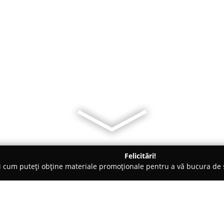
Felicitări!
ți cum puteți obține materiale promoționale pentru a vă bucura d
- Râmnicu Vâlcea
SC Team Mady & Cost SRL