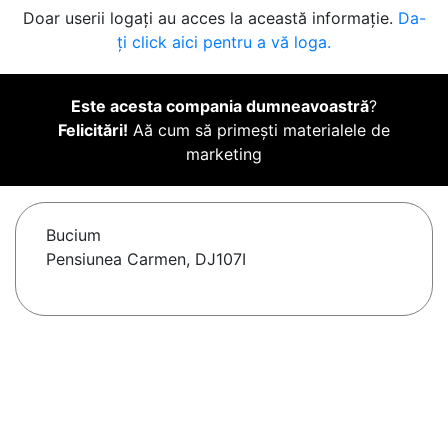
Doar userii logați au acces la această informație.
Da-
ți click aici pentru a vă loga.
Este acesta compania dumneavoastră
?
Felicitări!
Aă cum să primești materialele de
marketing
Bucium
Pensiunea Carmen, DJ107I