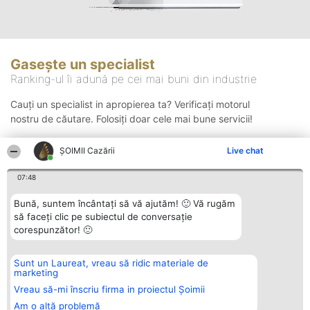
Gasește un specialist
Ranking-ul îi adună pe cei mai buni din industrie
Cauți un specialist in apropierea ta? Verificați motorul
nostru de căutare. Folosiți doar cele mai bune servicii!
ȘOIMII Cazării
Live chat
Căutare
07:48
Bună, suntem încântați să vă ajutăm! 🙂 Vă rugăm
să faceți clic pe subiectul de conversație
corespunzător! 🙂
Sunt un Laureat, vreau să ridic materiale de
Organizator Ranking
Plebiscyt
Contact
marketing
BRIGHT SOLUTIONS BR SRL
Câștigătorii
Contact
Aleea Timisul De Sus 2 Bl. A30
Lista Tuturor
Vreau să-mi înscriu firma in proiectul Șoimii
Sc. A Et. 4 Ap. 13 Cod 061952
Laureaților
Am o altă problemă
București
Reguli