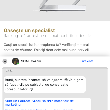
Gasește un specialist
Ranking-ul îi adună pe cei mai buni din industrie
Cauți un specialist in apropierea ta? Verificați motorul
nostru de căutare. Folosiți doar cele mai bune servicii!
ȘOIMII Cazării
Live chat
Căutare
21:22
Bună, suntem încântați să vă ajutăm! 🙂 Vă rugăm
să faceți clic pe subiectul de conversație
corespunzător! 🙂
Sunt un Laureat, vreau să ridic materiale de
Organizator Ranking
Plebiscyt
Contact
marketing
BRIGHT SOLUTIONS BR SRL
Câștigătorii
Contact
Aleea Timisul De Sus 2 Bl. A30
Lista Tuturor