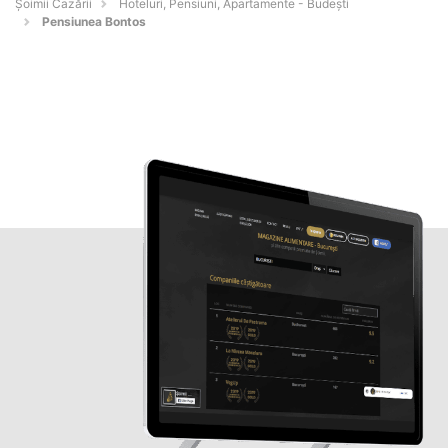
Șoimii Cazării
Hoteluri, Pensiuni, Apartamente - Budeşti
Pensiunea Bontos