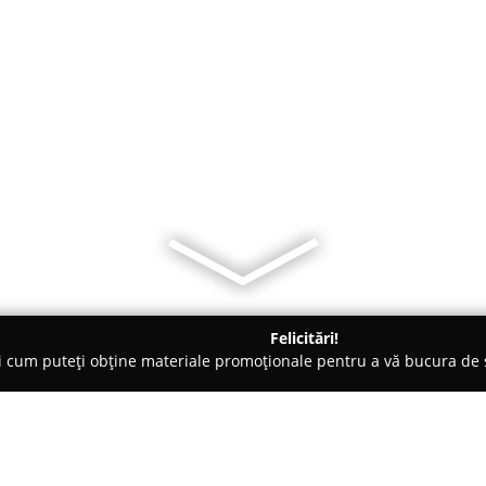
Felicitări!
ți cum puteți obține materiale promoționale pentru a vă bucura d
 Răşinari
Pensiunea Beltina