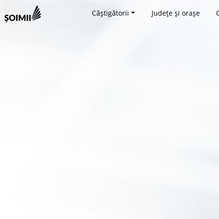
Câștigătorii
Județe și orașe