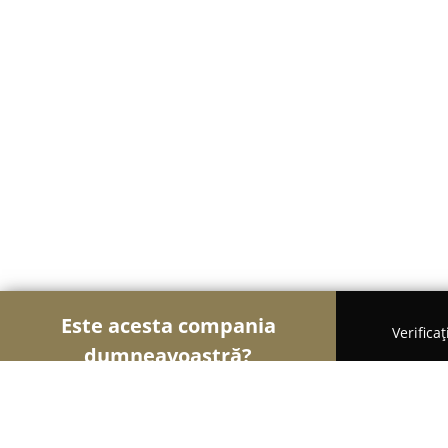
Este acesta compania
Verifica
dumneavoastră?
Șoimii Cazării
Hoteluri, Pensiuni, Apartamente -