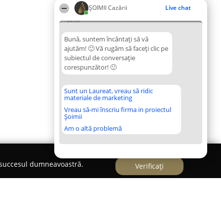
ȘOIMII Cazării
Live chat
04:08
Bună, suntem încântați să vă
ajutăm! 🙂 Vă rugăm să faceți clic pe
subiectul de conversație
corespunzător! 🙂
Sunt un Laureat, vreau să ridic
materiale de marketing
Vreau să-mi înscriu firma in proiectul
Șoimii
Am o altă problemă
e succesul dumneavoastră.
Verificați