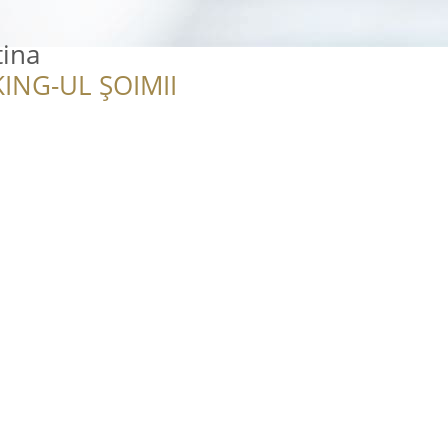
tina
ING-UL ȘOIMII