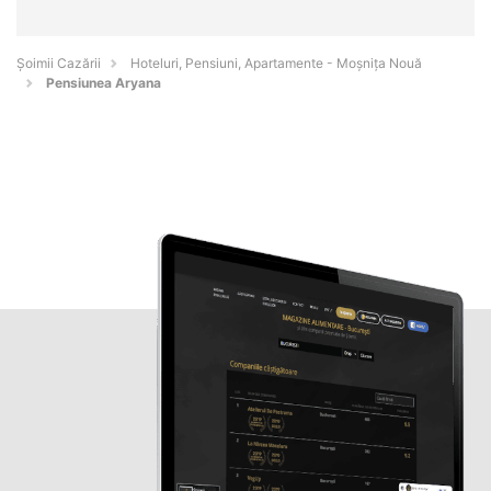
Șoimii Cazării
Hoteluri, Pensiuni, Apartamente - Moşniţa Nouă
Pensiunea Aryana