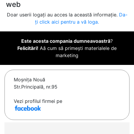
web
Doar userii logați au acces la această informație.
Da-
ți click aici pentru a vă loga.
Este acesta compania dumneavoastră
?
Felicitări!
Aă cum să primești materialele de
marketing
Moşniţa Nouă
Str.Principală, nr.95
Vezi profilul firmei pe