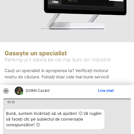
Gasește un specialist
Ranking-ul îi adună pe cei mai buni din industrie
Cauți un specialist in apropierea ta? Verificați motorul
nostru de căutare. Folosiți doar cele mai bune servicii!
ȘOIMII Cazării
Live chat
Căutare
01:31
Bună, suntem încântați să vă ajutăm! 🙂 Vă rugăm
să faceți clic pe subiectul de conversație
corespunzător! 🙂