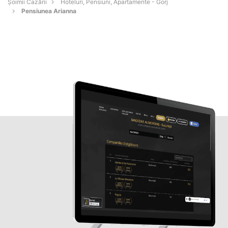
Șoimii Cazării
Hoteluri, Pensiuni, Apartamente - Gorj
Pensiunea Arianna