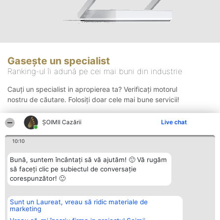
Gasește un specialist
Ranking-ul îi adună pe cei mai buni din industrie
Cauți un specialist in apropierea ta? Verificați motorul
nostru de căutare. Folosiți doar cele mai bune servicii!
ȘOIMII Cazării
Live chat
Căutare
10:10
Bună, suntem încântați să vă ajutăm! 🙂 Vă rugăm
să faceți clic pe subiectul de conversație
corespunzător! 🙂
Sunt un Laureat, vreau să ridic materiale de
Organizator Ranking
Plebiscyt
Contact
marketing
BRIGHT SOLUTIONS BR SRL
Câștigătorii
Contact
Aleea Timisul De Sus 2 Bl. A30
Lista Tuturor