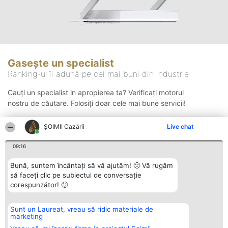
Gasește un specialist
Ranking-ul îi adună pe cei mai buni din industrie
Cauți un specialist in apropierea ta? Verificați motorul
nostru de căutare. Folosiți doar cele mai bune servicii!
ȘOIMII Cazării
Live chat
Căutare
09:16
Bună, suntem încântați să vă ajutăm! 🙂 Vă rugăm
să faceți clic pe subiectul de conversație
corespunzător! 🙂
Sunt un Laureat, vreau să ridic materiale de
Organizator Ranking
Plebiscyt
Contact
marketing
BRIGHT SOLUTIONS BR SRL
Câștigătorii
Contact
Aleea Timisul De Sus 2 Bl. A30
Lista Tuturor