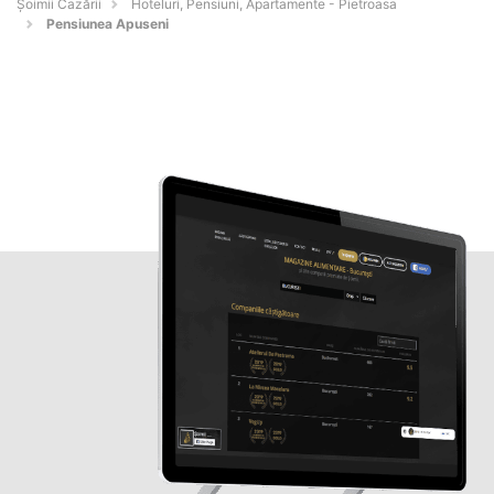
Șoimii Cazării
Hoteluri, Pensiuni, Apartamente - Pietroasa
Pensiunea Apuseni