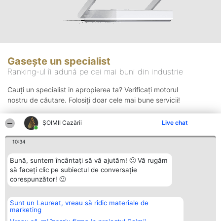
Gasește un specialist
Ranking-ul îi adună pe cei mai buni din industrie
Cauți un specialist in apropierea ta? Verificați motorul
nostru de căutare. Folosiți doar cele mai bune servicii!
ȘOIMII Cazării
Live chat
Căutare
10:34
Bună, suntem încântați să vă ajutăm! 🙂 Vă rugăm
să faceți clic pe subiectul de conversație
corespunzător! 🙂
Sunt un Laureat, vreau să ridic materiale de
Organizator Ranking
Plebiscyt
Contact
marketing
BRIGHT SOLUTIONS BR SRL
Câștigătorii
Contact
Aleea Timisul De Sus 2 Bl. A30
Lista Tuturor