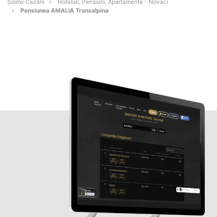
Șoimii Cazării
Hoteluri, Pensiuni, Apartamente - Novaci
Pensiunea AMALIA Transalpina