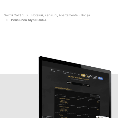
Șoimii Cazării
Hoteluri, Pensiuni, Apartamente - Bocşa
Pensiunea Alyn BOCSA