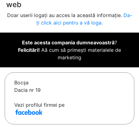
web
Doar userii logați au acces la această informație.
Da-
ți click aici pentru a vă loga.
Este acesta compania dumneavoastră
?
Felicitări!
Aă cum să primești materialele de
marketing
Bocşa
Dacia nr 19
Vezi profilul firmei pe