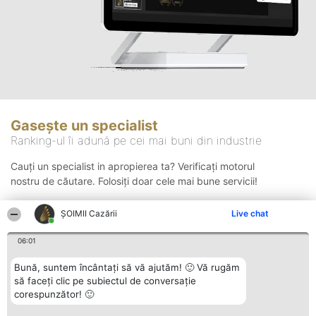
Gasește un specialist
Ranking-ul îi adună pe cei mai buni din industrie
Cauți un specialist in apropierea ta? Verificați motorul
nostru de căutare. Folosiți doar cele mai bune servicii!
ȘOIMII Cazării
Live chat
Căutare
06:01
Bună, suntem încântați să vă ajutăm! 🙂 Vă rugăm
să faceți clic pe subiectul de conversație
corespunzător! 🙂