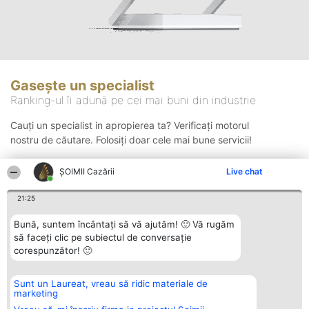
Gasește un specialist
Ranking-ul îi adună pe cei mai buni din industrie
Cauți un specialist in apropierea ta? Verificați motorul
nostru de căutare. Folosiți doar cele mai bune servicii!
ȘOIMII Cazării
Live chat
Căutare
21:25
Bună, suntem încântați să vă ajutăm! 🙂 Vă rugăm
să faceți clic pe subiectul de conversație
corespunzător! 🙂
Sunt un Laureat, vreau să ridic materiale de
Organizator Ranking
Plebiscyt
Contact
marketing
BRIGHT SOLUTIONS BR SRL
Câștigătorii
Contact
Aleea Timisul De Sus 2 Bl. A30
Lista Tuturor