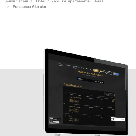
Șoimii Cazării
Hoteluri, Pensiuni, Apartamente - Horea
Pensiunea Alexolar