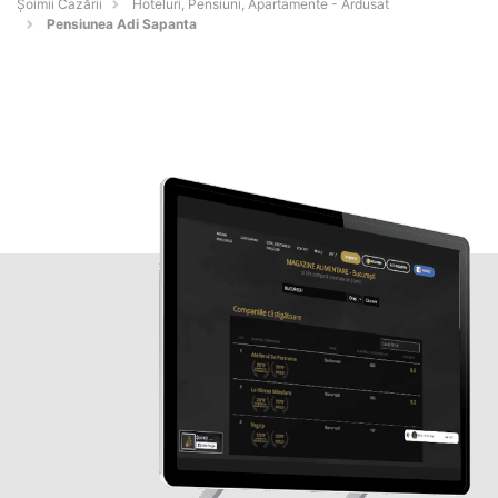
Șoimii Cazării
Hoteluri, Pensiuni, Apartamente - Ardusat
Pensiunea Adi Sapanta