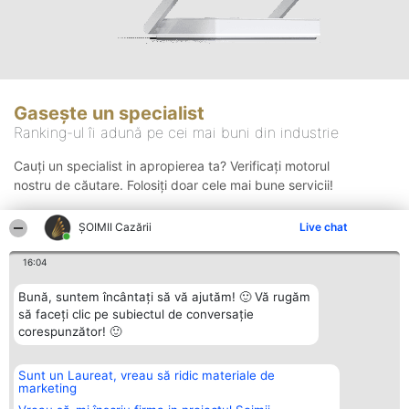
Gasește un specialist
Ranking-ul îi adună pe cei mai buni din industrie
Cauți un specialist in apropierea ta? Verificați motorul
nostru de căutare. Folosiți doar cele mai bune servicii!
ȘOIMII Cazării
Live chat
Căutare
16:04
Bună, suntem încântați să vă ajutăm! 🙂 Vă rugăm
să faceți clic pe subiectul de conversație
corespunzător! 🙂
Sunt un Laureat, vreau să ridic materiale de
Organizator Ranking
Plebiscyt
Contact
marketing
BRIGHT SOLUTIONS BR SRL
Câștigătorii
Contact
Aleea Timisul De Sus 2 Bl. A30
Lista Tuturor