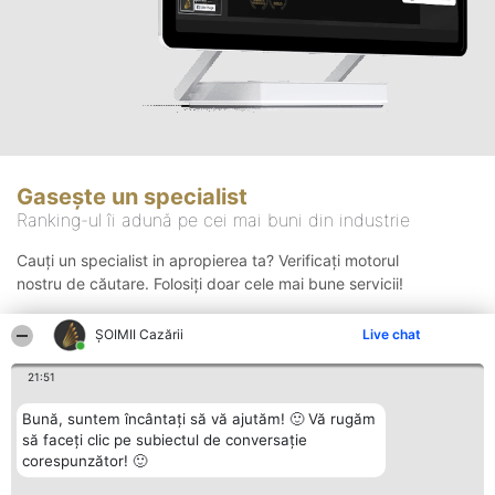
Gasește un specialist
Ranking-ul îi adună pe cei mai buni din industrie
Cauți un specialist in apropierea ta? Verificați motorul
nostru de căutare. Folosiți doar cele mai bune servicii!
ȘOIMII Cazării
Live chat
Căutare
21:51
Bună, suntem încântați să vă ajutăm! 🙂 Vă rugăm
să faceți clic pe subiectul de conversație
corespunzător! 🙂