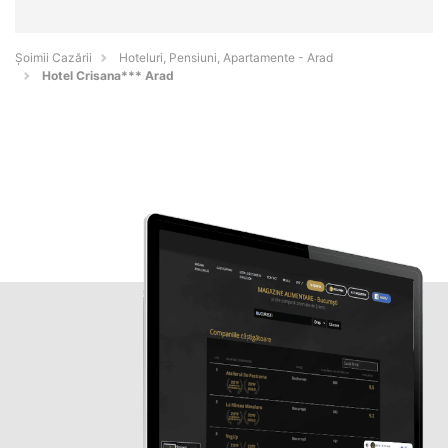
Șoimii Cazării
Hoteluri, Pensiuni, Apartamente - Arad
Hotel Crisana*** Arad