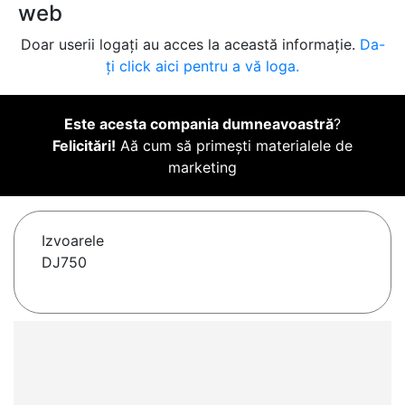
web
Doar userii logați au acces la această informație.
Da-
ți click aici pentru a vă loga.
Este acesta compania dumneavoastră
?
Felicitări!
Aă cum să primești materialele de
marketing
Izvoarele
DJ750