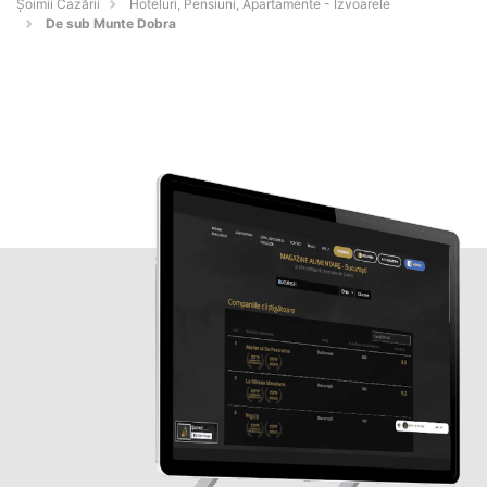
Șoimii Cazării
Hoteluri, Pensiuni, Apartamente - Izvoarele
De sub Munte Dobra