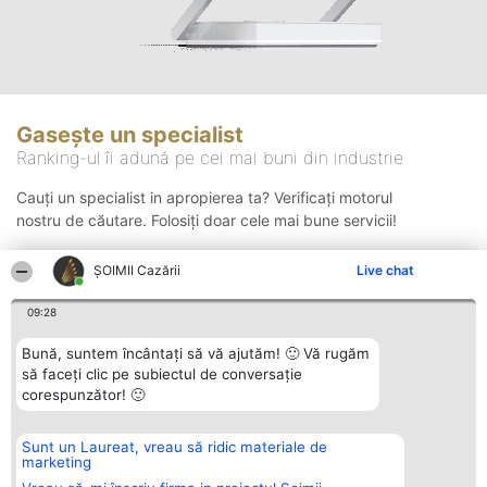
Gasește un specialist
Ranking-ul îi adună pe cei mai buni din industrie
Cauți un specialist in apropierea ta? Verificați motorul
nostru de căutare. Folosiți doar cele mai bune servicii!
ȘOIMII Cazării
Live chat
Căutare
09:28
Bună, suntem încântați să vă ajutăm! 🙂 Vă rugăm
să faceți clic pe subiectul de conversație
corespunzător! 🙂
Sunt un Laureat, vreau să ridic materiale de
Organizator Ranking
Plebiscyt
Contact
marketing
BRIGHT SOLUTIONS BR SRL
Câștigătorii
Contact
Aleea Timisul De Sus 2 Bl. A30
Lista Tuturor