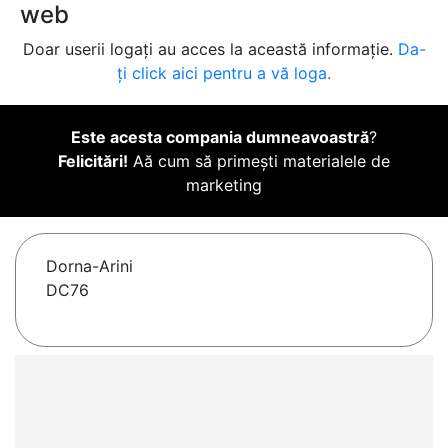
web
Doar userii logați au acces la această informație.
Da-
ți click aici pentru a vă loga.
Este acesta compania dumneavoastră
?
Felicitări!
Aă cum să primești materialele de
marketing
Dorna-Arini
DC76