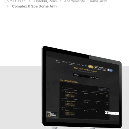
Șoimii Cazării
Hoteluri, Pensiuni, Apartamente - Dorna-Arini
Complex & Spa Dorna Arini