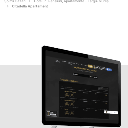
Șoimii Cazării
Hoteluri, Pensiuni, Apartamente - Târgu-Mureş
Citadella Apartament