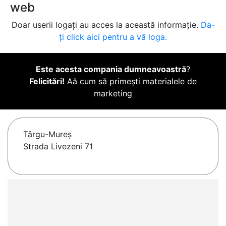
web
Doar userii logați au acces la această informație.
Da-
ți click aici pentru a vă loga.
Este acesta compania dumneavoastră
?
Felicitări!
Aă cum să primești materialele de
marketing
Târgu-Mureş
Strada Livezeni 71