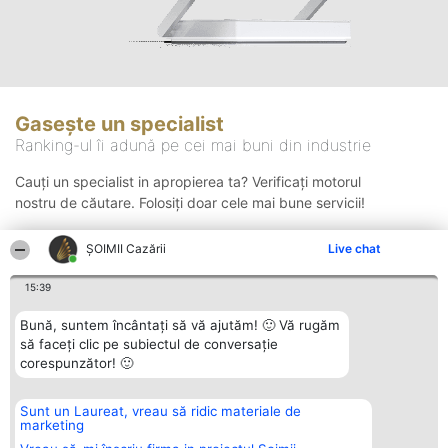
Gasește un specialist
Ranking-ul îi adună pe cei mai buni din industrie
Cauți un specialist in apropierea ta? Verificați motorul
nostru de căutare. Folosiți doar cele mai bune servicii!
ȘOIMII Cazării
Live chat
Căutare
15:39
Bună, suntem încântați să vă ajutăm! 🙂 Vă rugăm
să faceți clic pe subiectul de conversație
corespunzător! 🙂
Sunt un Laureat, vreau să ridic materiale de
Organizator Ranking
Plebiscyt
Contact
marketing
BRIGHT SOLUTIONS BR SRL
Câștigătorii
Contact
Aleea Timisul De Sus 2 Bl. A30
Lista Tuturor