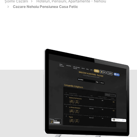
Șoimii Cazării
Hoteluri, Pensiuni, Apartamente - Nehoiu
Cazare Nehoiu Pensiunea Casa Fetic