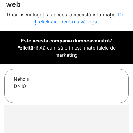
web
Doar userii logați au acces la această informație.
Da-
ți click aici pentru a vă loga.
Este acesta compania dumneavoastră
?
Felicitări!
Aă cum să primești materialele de
marketing
Nehoiu
DN10