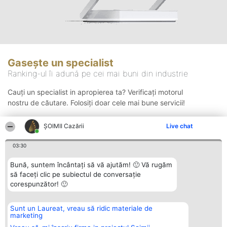
Gasește un specialist
Ranking-ul îi adună pe cei mai buni din industrie
Cauți un specialist in apropierea ta? Verificați motorul
nostru de căutare. Folosiți doar cele mai bune servicii!
ȘOIMII Cazării
Live chat
Căutare
03:30
Bună, suntem încântați să vă ajutăm! 🙂 Vă rugăm
să faceți clic pe subiectul de conversație
corespunzător! 🙂
Sunt un Laureat, vreau să ridic materiale de
Organizator Ranking
Plebiscyt
Contact
marketing
BRIGHT SOLUTIONS BR SRL
Câștigătorii
Contact
Aleea Timisul De Sus 2 Bl. A30
Lista Tuturor