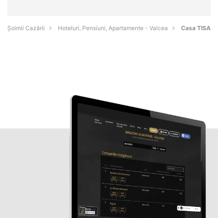
Șoimii Cazării
Hoteluri, Pensiuni, Apartamente - Valcea
Casa TISA