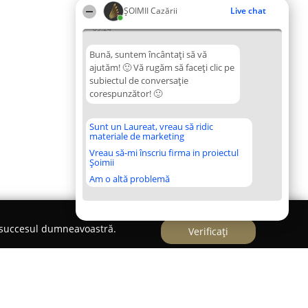
ȘOIMII Cazării
Live chat
09:24
Bună, suntem încântați să vă
ajutăm! 🙂 Vă rugăm să faceți clic pe
subiectul de conversație
corespunzător! 🙂
Sunt un Laureat, vreau să ridic
materiale de marketing
Vreau să-mi înscriu firma in proiectul
Șoimii
Am o altă problemă
e succesul dumneavoastră.
Verificați