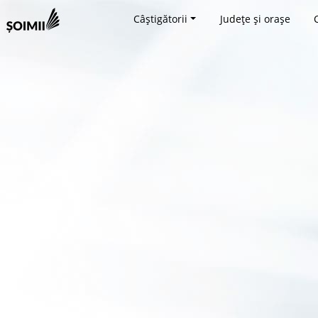
Câștigătorii
Județe și orașe