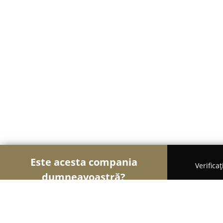
Este acesta compania
Verifica
dumneavoastră?
Șoimii Cazării
Hoteluri, Pensiuni, Apartamente -