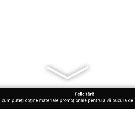
Felicitări!
ți cum puteți obține materiale promoționale pentru a vă bucura d
 2 Mai
Casa Leo