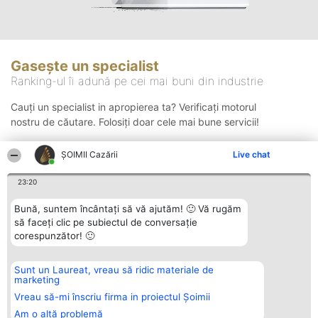
Gasește un specialist
Ranking-ul îi adună pe cei mai buni din industrie
Cauți un specialist in apropierea ta? Verificați motorul
nostru de căutare. Folosiți doar cele mai bune servicii!
ȘOIMII Cazării
Live chat
Căutare
23:20
Bună, suntem încântați să vă ajutăm! 🙂 Vă rugăm
să faceți clic pe subiectul de conversație
corespunzător! 🙂
Sunt un Laureat, vreau să ridic materiale de
Organizator Ranking
Plebiscyt
Contact
marketing
BRIGHT SOLUTIONS BR SRL
Câștigătorii
Contact
Aleea Timisul De Sus 2 Bl. A30
Lista Tuturor
Vreau să-mi înscriu firma in proiectul Șoimii
Sc. A Et. 4 Ap. 13 Cod 061952
Laureaților
Am o altă problemă
București
Reguli