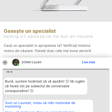
Gasește un specialist
Ranking-ul îi adună pe cei mai buni din industrie
Cauți un specialist in apropierea ta? Verificați motorul
nostru de căutare. Folosiți doar cele mai bune servicii!
ȘOIMII Cazării
Live chat
Căutare
18:15
Bună, suntem încântați să vă ajutăm! 🙂 Vă rugăm
să faceți clic pe subiectul de conversație
corespunzător! 🙂
Sunt un Laureat, vreau să ridic materiale de
Organizator Ranking
Plebiscyt
Contact
marketing
BRIGHT SOLUTIONS BR SRL
Câștigătorii
Contact
Aleea Timisul De Sus 2 Bl. A30
Lista Tuturor