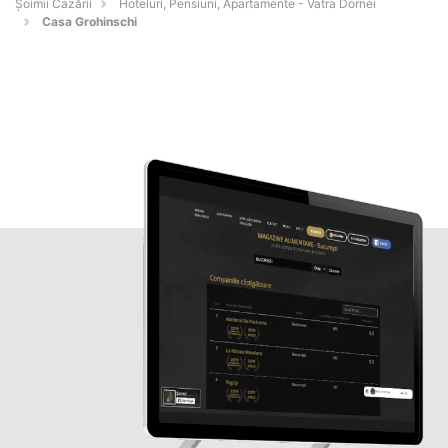
Șoimii Cazării
Hoteluri, Pensiuni, Apartamente - Vatra Dornei
Casa Grohinschi