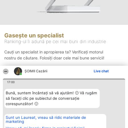
Gasește un specialist
Ranking-ul îi adună pe cei mai buni din industrie
Cauți un specialist in apropierea ta? Verificați motorul
nostru de căutare. Folosiți doar cele mai bune servicii!
ȘOIMII Cazării
Live chat
Căutare
17:00
Bună, suntem încântați să vă ajutăm! 🙂 Vă rugăm
să faceți clic pe subiectul de conversație
corespunzător! 🙂
Sunt un Laureat, vreau să ridic materiale de
Organizator Ranking
Plebiscyt
Contact
marketing
BRIGHT SOLUTIONS BR SRL
Câștigătorii
Contact
Aleea Timisul De Sus 2 Bl. A30
Lista Tuturor