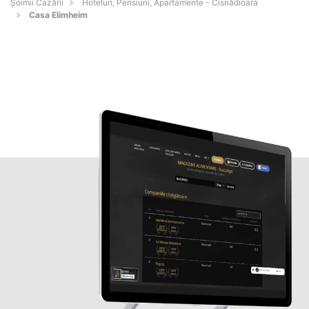
Șoimii Cazării
Hoteluri, Pensiuni, Apartamente - Cisnădioara
Casa Elimheim