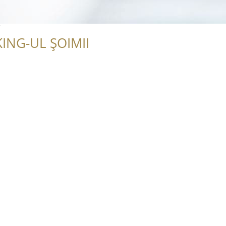
r
ING-UL ȘOIMII