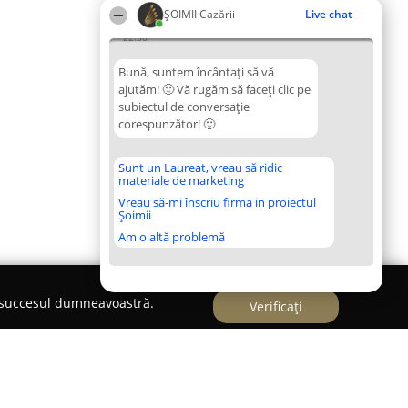
ȘOIMII Cazării
Live chat
22:38
Bună, suntem încântați să vă
ajutăm! 🙂 Vă rugăm să faceți clic pe
subiectul de conversație
corespunzător! 🙂
Sunt un Laureat, vreau să ridic
materiale de marketing
Vreau să-mi înscriu firma in proiectul
Șoimii
Am o altă problemă
e succesul dumneavoastră.
Verificați