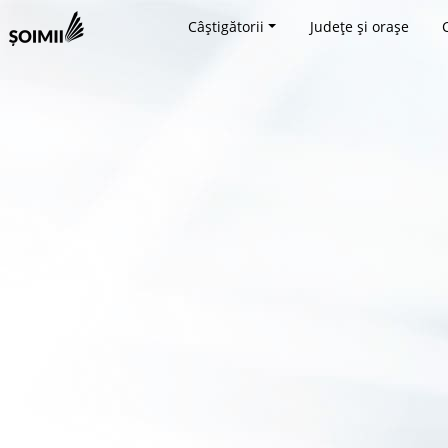
Câștigătorii
Județe și orașe