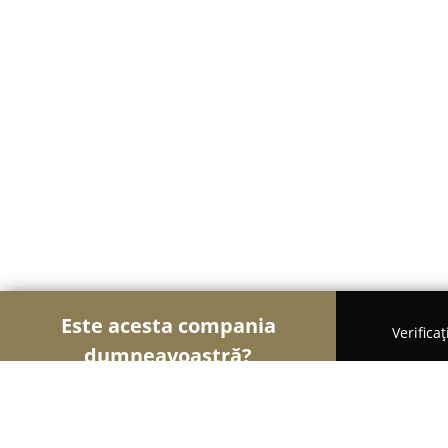
Este acesta compania
Verifica
dumneavoastră?
Șoimii Cazării
Hoteluri, Pensiuni, Apartamente -