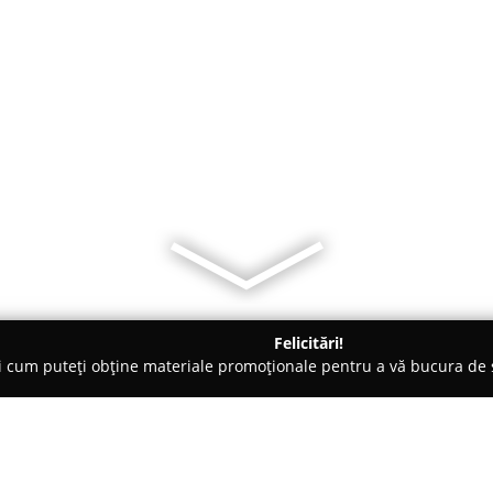
Felicitări!
ți cum puteți obține materiale promoționale pentru a vă bucura d
 Sibiu
Amaraz Center