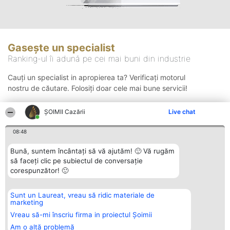
Gasește un specialist
Ranking-ul îi adună pe cei mai buni din industrie
Cauți un specialist in apropierea ta? Verificați motorul
nostru de căutare. Folosiți doar cele mai bune servicii!
ȘOIMII Cazării
Live chat
Căutare
08:48
Bună, suntem încântați să vă ajutăm! 🙂 Vă rugăm
să faceți clic pe subiectul de conversație
corespunzător! 🙂
Sunt un Laureat, vreau să ridic materiale de
Organizator Ranking
Plebiscyt
Contact
marketing
BRIGHT SOLUTIONS BR SRL
Câștigătorii
Contact
Aleea Timisul De Sus 2 Bl. A30
Lista Tuturor
Vreau să-mi înscriu firma in proiectul Șoimii
Sc. A Et. 4 Ap. 13 Cod 061952
Laureaților
Am o altă problemă
București
Reguli