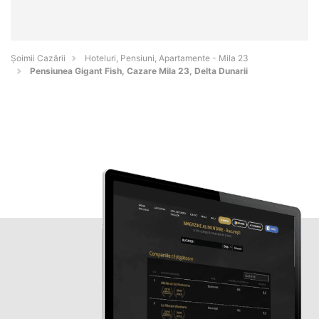
Șoimii Cazării
Hoteluri, Pensiuni, Apartamente - Mila 23
Pensiunea Gigant Fish, Cazare Mila 23, Delta Dunarii