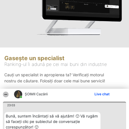
Gasește un specialist
Ranking-ul îi adună pe cei mai buni din industrie
Cauți un specialist in apropierea ta? Verificați motorul
nostru de căutare. Folosiți doar cele mai bune servicii!
ȘOIMII Cazării
Live chat
Căutare
23:03
Bună, suntem încântați să vă ajutăm! 🙂 Vă rugăm
să faceți clic pe subiectul de conversație
corespunzător! 🙂