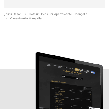
Șoimii Cazării
Hoteluri, Pensiuni, Apartamente - Mangalia
Casa Amélie Mangalia