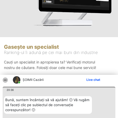
Gasește un specialist
Ranking-ul îi adună pe cei mai buni din industrie
Cauți un specialist in apropierea ta? Verificați motorul
nostru de căutare. Folosiți doar cele mai bune servicii!
ȘOIMII Cazării
Live chat
Căutare
20:36
Bună, suntem încântați să vă ajutăm! 🙂 Vă rugăm
să faceți clic pe subiectul de conversație
corespunzător! 🙂