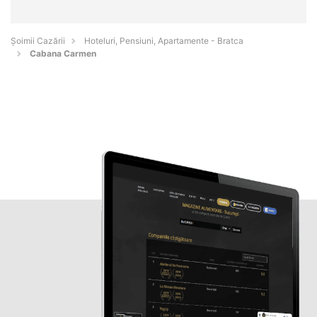
Șoimii Cazării
Hoteluri, Pensiuni, Apartamente - Bratca
Cabana Carmen