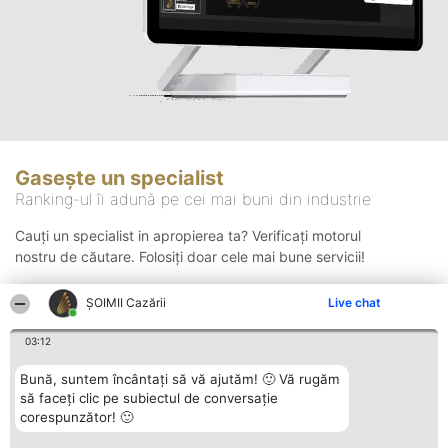
Gasește un specialist
Ranking-ul îi adună pe cei mai buni din industrie
Cauți un specialist in apropierea ta? Verificați motorul
nostru de căutare. Folosiți doar cele mai bune servicii!
ȘOIMII Cazării
Live chat
Căutare
03:12
Bună, suntem încântați să vă ajutăm! 🙂 Vă rugăm
să faceți clic pe subiectul de conversație
corespunzător! 🙂