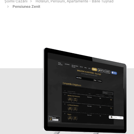
Șoimii Cazării
Hoteluri, Pensiuni, Apartamente - Băile Tuşnad
Pensiunea Zenit