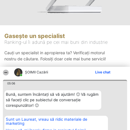
Gasește un specialist
Ranking-ul îi adună pe cei mai buni din industrie
Cauți un specialist in apropierea ta? Verificați motorul
nostru de căutare. Folosiți doar cele mai bune servicii!
ȘOIMII Cazării
Live chat
Căutare
05:06
Bună, suntem încântați să vă ajutăm! 🙂 Vă rugăm
să faceți clic pe subiectul de conversație
corespunzător! 🙂
Sunt un Laureat, vreau să ridic materiale de
Organizator Ranking
Plebiscyt
Contact
marketing
BRIGHT SOLUTIONS BR SRL
Câștigătorii
Contact
Aleea Timisul De Sus 2 Bl. A30
Lista Tuturor