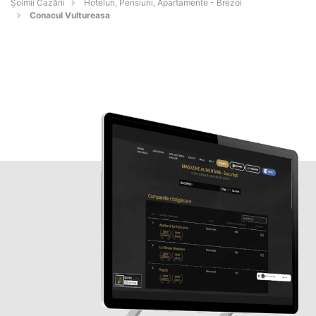
Șoimii Cazării
Hoteluri, Pensiuni, Apartamente - Brezoi
Conacul Vultureasa