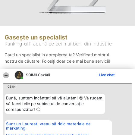
Gasește un specialist
Ranking-ul îi adună pe cei mai buni din industrie
Cauți un specialist in apropierea ta? Verificați motorul
nostru de căutare. Folosiți doar cele mai bune servicii!
ȘOIMII Cazării
Live chat
Căutare
05:04
Bună, suntem încântați să vă ajutăm! 🙂 Vă rugăm
să faceți clic pe subiectul de conversație
corespunzător! 🙂
Sunt un Laureat, vreau să ridic materiale de
Organizator Ranking
Plebiscyt
Contact
marketing
BRIGHT SOLUTIONS BR SRL
Câștigătorii
Contact
Aleea Timisul De Sus 2 Bl. A30
Lista Tuturor