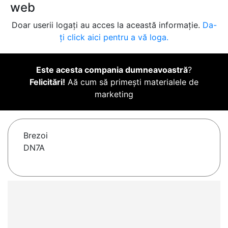
web
Doar userii logați au acces la această informație.
Da-
ți click aici pentru a vă loga.
Este acesta compania dumneavoastră
?
Felicitări!
Aă cum să primești materialele de
marketing
Brezoi
DN7A