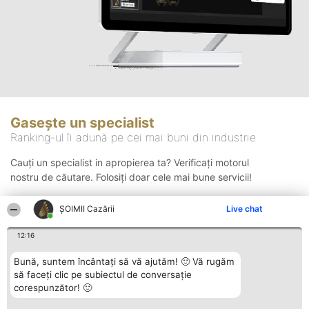
Gasește un specialist
Ranking-ul îi adună pe cei mai buni din industrie
Cauți un specialist in apropierea ta? Verificați motorul
nostru de căutare. Folosiți doar cele mai bune servicii!
ȘOIMII Cazării
Live chat
Căutare
12:16
Bună, suntem încântați să vă ajutăm! 🙂 Vă rugăm
să faceți clic pe subiectul de conversație
corespunzător! 🙂