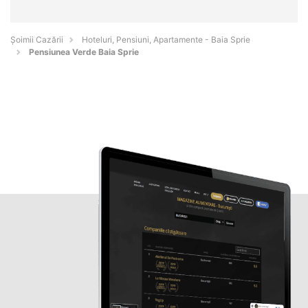
Șoimii Cazării
Hoteluri, Pensiuni, Apartamente - Baia Sprie
Pensiunea Verde Baia Sprie