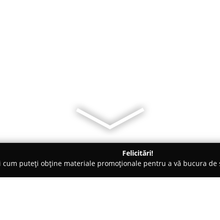
Felicitări!
ți cum puteți obține materiale promoționale pentru a vă bucura d
 Aiud
Transilvania Casa si Masa