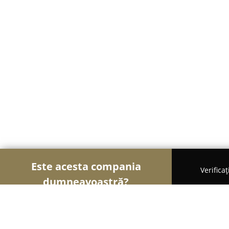
Este acesta compania
Verifica
dumneavoastră?
Șoimii Cazării
Hoteluri, Pensiuni, Apartamente -