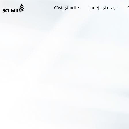
Câștigătorii
Județe și orașe