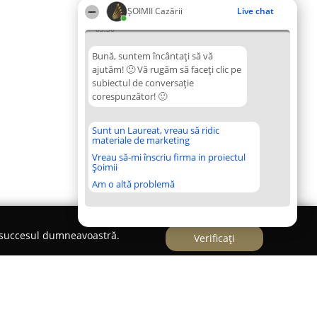
ȘOIMII Cazării
Live chat
03:36
Bună, suntem încântați să vă
ajutăm! 🙂 Vă rugăm să faceți clic pe
subiectul de conversație
corespunzător! 🙂
Sunt un Laureat, vreau să ridic
materiale de marketing
Vreau să-mi înscriu firma in proiectul
Șoimii
Am o altă problemă
e succesul dumneavoastră.
Verificați