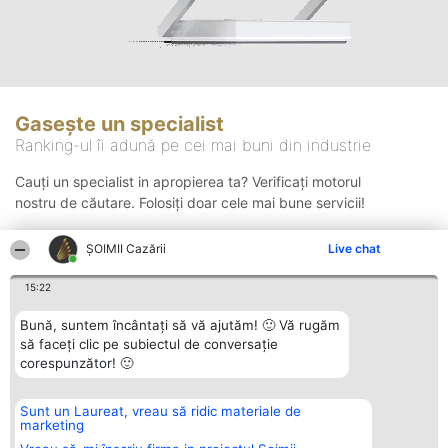
Gasește un specialist
Ranking-ul îi adună pe cei mai buni din industrie
Cauți un specialist in apropierea ta? Verificați motorul
nostru de căutare. Folosiți doar cele mai bune servicii!
ȘOIMII Cazării
Live chat
Căutare
15:22
Bună, suntem încântați să vă ajutăm! 🙂 Vă rugăm
să faceți clic pe subiectul de conversație
corespunzător! 🙂
Sunt un Laureat, vreau să ridic materiale de
Organizator Ranking
Plebiscyt
Contact
marketing
BRIGHT SOLUTIONS BR SRL
Câștigătorii
Contact
Aleea Timisul De Sus 2 Bl. A30
Lista Tuturor