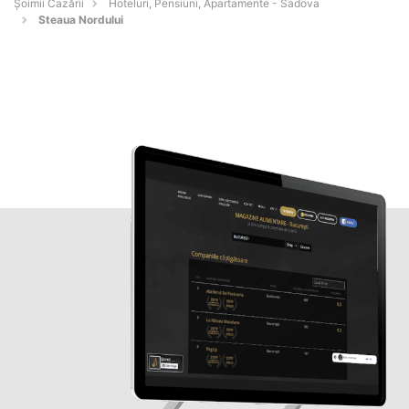
Șoimii Cazării
Hoteluri, Pensiuni, Apartamente - Sadova
Steaua Nordului