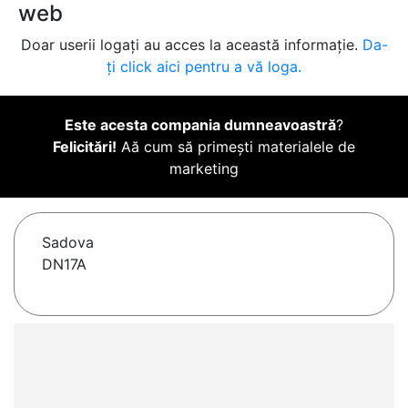
web
Doar userii logați au acces la această informație.
Da-
ți click aici pentru a vă loga.
Este acesta compania dumneavoastră
?
Felicitări!
Aă cum să primești materialele de
marketing
Sadova
DN17A