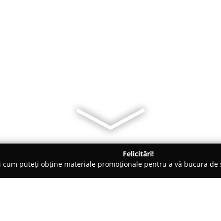
Felicitări!
ți cum puteți obține materiale promoționale pentru a vă bucura d
 - Câmpulung Moldovenesc
Royal Bucovina Residence