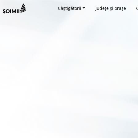
Câștigătorii
Județe și orașe