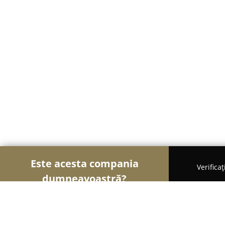
Este acesta compania
Verifica
dumneavoastră?
Șoimii Cazării
Hoteluri, Pensiuni, Apartamente