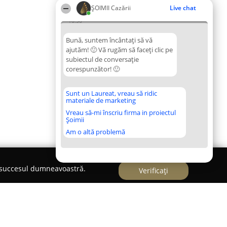
ȘOIMII Cazării
Live chat
16:56
Bună, suntem încântați să vă
ajutăm! 🙂 Vă rugăm să faceți clic pe
subiectul de conversație
corespunzător! 🙂
Sunt un Laureat, vreau să ridic
materiale de marketing
Vreau să-mi înscriu firma in proiectul
Șoimii
Am o altă problemă
e succesul dumneavoastră.
Verificați