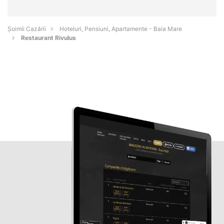
Șoimii Cazării
Hoteluri, Pensiuni, Apartamente - Baia Mare
Restaurant Rivulus