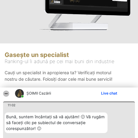
Gasește un specialist
Ranking-ul îi adună pe cei mai buni din industrie
Cauți un specialist in apropierea ta? Verificați motorul
nostru de căutare. Folosiți doar cele mai bune servicii!
ȘOIMII Cazării
Live chat
Căutare
11:02
Bună, suntem încântați să vă ajutăm! 🙂 Vă rugăm
să faceți clic pe subiectul de conversație
corespunzător! 🙂