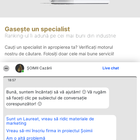
Gasește un specialist
Ranking-ul îi adună pe cei mai buni din industrie
Cauți un specialist in apropierea ta? Verificați motorul
nostru de căutare. Folosiți doar cele mai bune servicii!
ȘOIMII Cazării
Live chat
Căutare
18:57
Bună, suntem încântați să vă ajutăm! 🙂 Vă rugăm
să faceți clic pe subiectul de conversație
corespunzător! 🙂
Sunt un Laureat, vreau să ridic materiale de
Organizator Ranking
Plebiscyt
Contact
marketing
BRIGHT SOLUTIONS BR SRL
Câștigătorii
Contact
Aleea Timisul De Sus 2 Bl. A30
Lista Tuturor
Vreau să-mi înscriu firma in proiectul Șoimii
Sc. A Et. 4 Ap. 13 Cod 061952
Laureaților
Am o altă problemă
București
Reguli