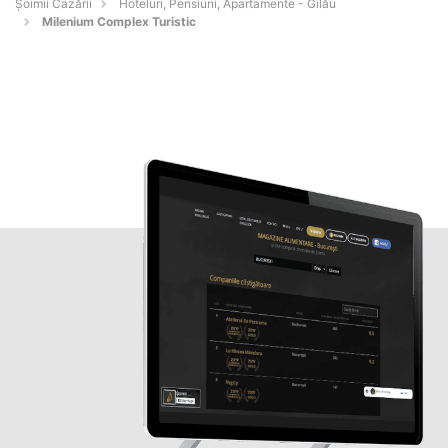
Șoimii Cazării
Hoteluri, Pensiuni, Apartamente - Gilău
Milenium Complex Turistic