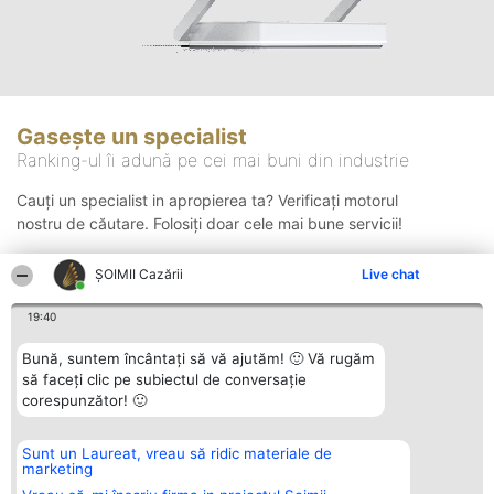
Gasește un specialist
Ranking-ul îi adună pe cei mai buni din industrie
Cauți un specialist in apropierea ta? Verificați motorul
nostru de căutare. Folosiți doar cele mai bune servicii!
ȘOIMII Cazării
Live chat
Căutare
19:40
Bună, suntem încântați să vă ajutăm! 🙂 Vă rugăm
să faceți clic pe subiectul de conversație
corespunzător! 🙂
Sunt un Laureat, vreau să ridic materiale de
Organizator Ranking
Plebiscyt
Contact
marketing
BRIGHT SOLUTIONS BR SRL
Câștigătorii
Contact
Aleea Timisul De Sus 2 Bl. A30
Lista Tuturor