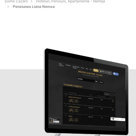
Șoimii Cazării
Hoteluri, Pensiuni, Apartamente - Nemşa
Pensiunea Liana Nemsa