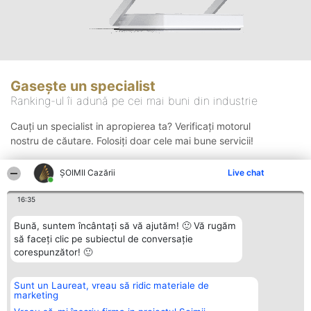
Gasește un specialist
Ranking-ul îi adună pe cei mai buni din industrie
Cauți un specialist in apropierea ta? Verificați motorul
nostru de căutare. Folosiți doar cele mai bune servicii!
ȘOIMII Cazării
Live chat
Căutare
16:35
Bună, suntem încântați să vă ajutăm! 🙂 Vă rugăm
să faceți clic pe subiectul de conversație
corespunzător! 🙂
Sunt un Laureat, vreau să ridic materiale de
Organizator Ranking
Plebiscyt
Contact
marketing
BRIGHT SOLUTIONS BR SRL
Câștigătorii
Contact
Aleea Timisul De Sus 2 Bl. A30
Lista Tuturor