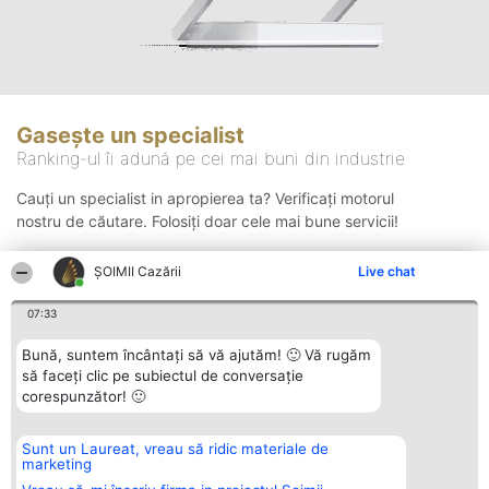
Gasește un specialist
Ranking-ul îi adună pe cei mai buni din industrie
Cauți un specialist in apropierea ta? Verificați motorul
nostru de căutare. Folosiți doar cele mai bune servicii!
ȘOIMII Cazării
Live chat
Căutare
07:33
Bună, suntem încântați să vă ajutăm! 🙂 Vă rugăm
să faceți clic pe subiectul de conversație
corespunzător! 🙂
Sunt un Laureat, vreau să ridic materiale de
Organizator Ranking
Plebiscyt
Contact
marketing
BRIGHT SOLUTIONS BR SRL
Câștigătorii
Contact
Aleea Timisul De Sus 2 Bl. A30
Lista Tuturor