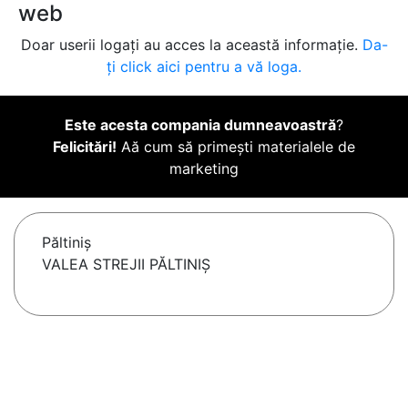
web
Doar userii logați au acces la această informație.
Da-
ți click aici pentru a vă loga.
Este acesta compania dumneavoastră
?
Felicitări!
Aă cum să primești materialele de
marketing
Păltiniş
VALEA STREJII PĂLTINIŞ