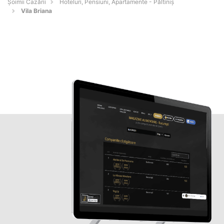
Șoimii Cazării
Hoteluri, Pensiuni, Apartamente - Păltiniş
Vila Briana