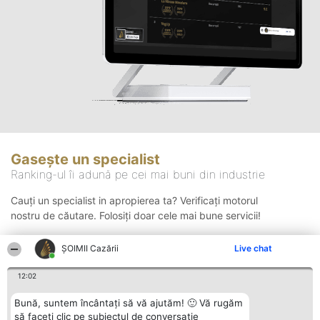
Gasește un specialist
Ranking-ul îi adună pe cei mai buni din industrie
Cauți un specialist in apropierea ta? Verificați motorul
nostru de căutare. Folosiți doar cele mai bune servicii!
ȘOIMII Cazării
Live chat
Căutare
12:02
Bună, suntem încântați să vă ajutăm! 🙂 Vă rugăm
să faceți clic pe subiectul de conversație