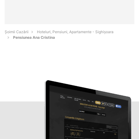
Șoimii Cazării
Hoteluri, Pensiuni, Apartamente - Sighişoara
Pensiunea Ana Cristina