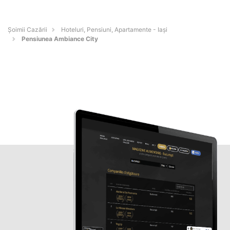
Șoimii Cazării
Hoteluri, Pensiuni, Apartamente - Iaşi
Pensiunea Ambiance City