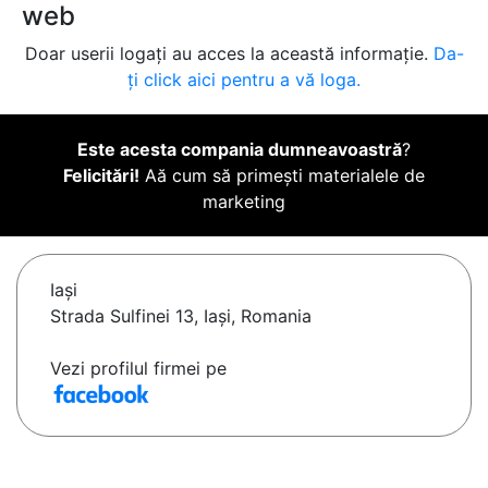
web
Doar userii logați au acces la această informație.
Da-
ți click aici pentru a vă loga.
Este acesta compania dumneavoastră
?
Felicitări!
Aă cum să primești materialele de
marketing
Iaşi
Strada Sulfinei 13, Iaşi, Romania
Vezi profilul firmei pe