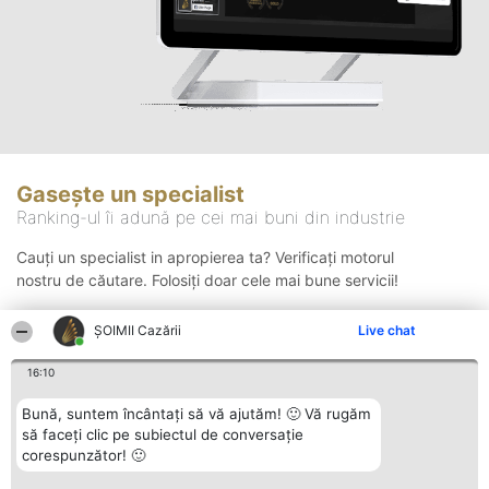
Gasește un specialist
Ranking-ul îi adună pe cei mai buni din industrie
Cauți un specialist in apropierea ta? Verificați motorul
nostru de căutare. Folosiți doar cele mai bune servicii!
ȘOIMII Cazării
Live chat
Căutare
16:10
Bună, suntem încântați să vă ajutăm! 🙂 Vă rugăm
să faceți clic pe subiectul de conversație
corespunzător! 🙂