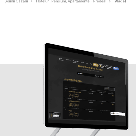
Șoimii Cazării
Hoteluri, Pensiuni, Apartamente - Predeal
Vlădeț