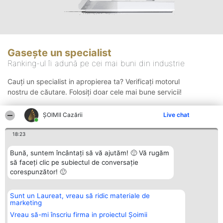
Gasește un specialist
Ranking-ul îi adună pe cei mai buni din industrie
Cauți un specialist in apropierea ta? Verificați motorul
nostru de căutare. Folosiți doar cele mai bune servicii!
ȘOIMII Cazării
Live chat
Căutare
18:23
Bună, suntem încântați să vă ajutăm! 🙂 Vă rugăm
să faceți clic pe subiectul de conversație
corespunzător! 🙂
Sunt un Laureat, vreau să ridic materiale de
Organizator Ranking
Plebiscyt
Contact
marketing
BRIGHT SOLUTIONS BR SRL
Câștigătorii
Contact
Aleea Timisul De Sus 2 Bl. A30
Lista Tuturor
Vreau să-mi înscriu firma in proiectul Șoimii
Sc. A Et. 4 Ap. 13 Cod 061952
Laureaților