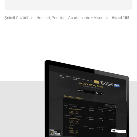
Șoimii Cazării
Hoteluri, Pensiuni, Apartamente - Viscri
Viscri 195