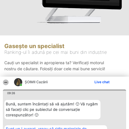
Gasește un specialist
Ranking-ul îi adună pe cei mai buni din industrie
Cauți un specialist in apropierea ta? Verificați motorul
nostru de căutare. Folosiți doar cele mai bune servicii!
ȘOIMII Cazării
Live chat
Căutare
09:26
Bună, suntem încântați să vă ajutăm! 🙂 Vă rugăm
să faceți clic pe subiectul de conversație
corespunzător! 🙂
Sunt un Laureat, vreau să ridic materiale de