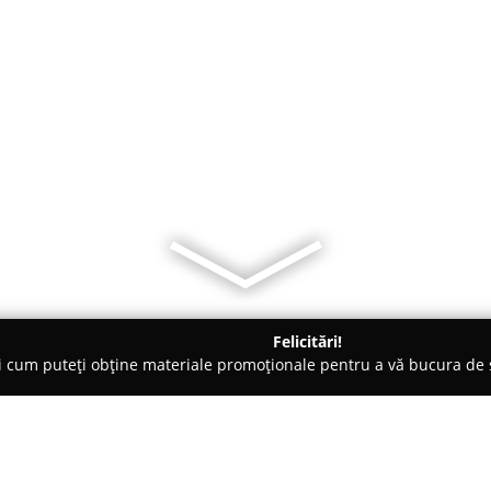
Felicitări!
ți cum puteți obține materiale promoționale pentru a vă bucura d
 Lupeni
Vila MDM Straja