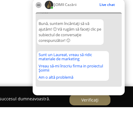
ȘOIMII Cazării
Live chat
13:05
Bună, suntem încântați să vă
ajutăm! 🙂 Vă rugăm să faceți clic pe
subiectul de conversație
corespunzător! 🙂
Sunt un Laureat, vreau să ridic
materiale de marketing
Vreau să-mi înscriu firma in proiectul
Șoimii
Am o altă problemă
e succesul dumneavoastră.
Verificați