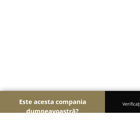
Este acesta compania
Verifica
dumneavoastră?
Șoimii Cazării
Hoteluri, Pensiuni, Apartamente -