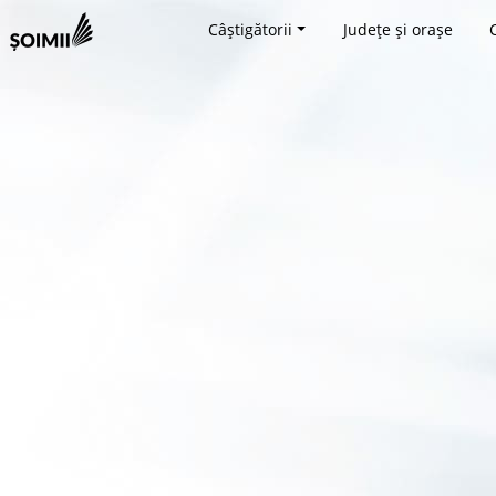
Câștigătorii
Județe și orașe